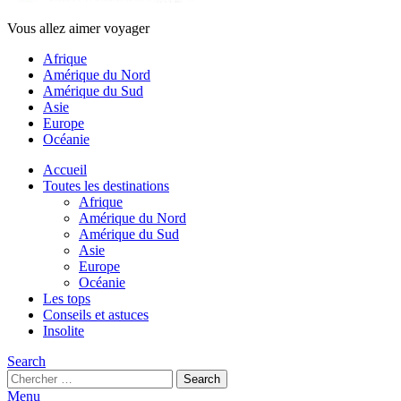
Vous allez aimer voyager
Afrique
Amérique du Nord
Amérique du Sud
Asie
Europe
Océanie
Accueil
Toutes les destinations
Afrique
Amérique du Nord
Amérique du Sud
Asie
Europe
Océanie
Les tops
Conseils et astuces
Insolite
Search
Search
Search
for:
Menu