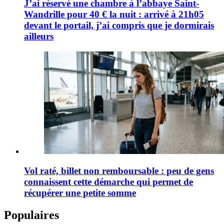
J’ai réservé une chambre à l’abbaye Saint-
Wandrille pour 40 € la nuit : arrivé à 21h05
devant le portail, j’ai compris que je dormirais
ailleurs
Vol raté, billet non remboursable : peu de gens
connaissent cette démarche qui permet de
récupérer une petite somme
Populaires