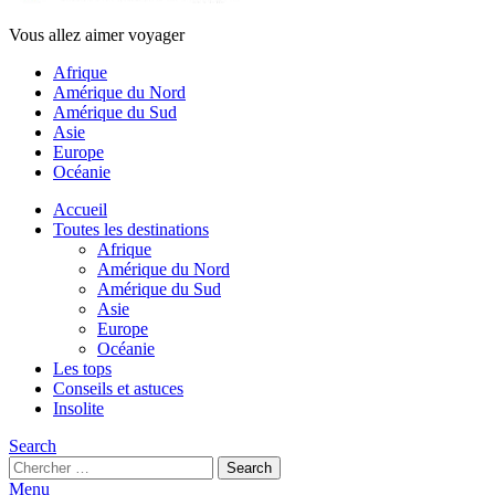
Vous allez aimer voyager
Afrique
Amérique du Nord
Amérique du Sud
Asie
Europe
Océanie
Accueil
Toutes les destinations
Afrique
Amérique du Nord
Amérique du Sud
Asie
Europe
Océanie
Les tops
Conseils et astuces
Insolite
Search
Search
Search
for:
Menu