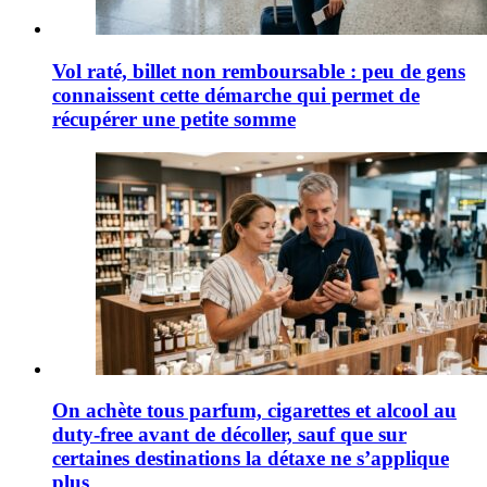
Vol raté, billet non remboursable : peu de gens
connaissent cette démarche qui permet de
récupérer une petite somme
On achète tous parfum, cigarettes et alcool au
duty-free avant de décoller, sauf que sur
certaines destinations la détaxe ne s’applique
plus