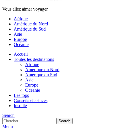
Vous allez aimer voyager
Afrique
Amérique du Nord
Amérique du Sud
Asie
Europe
Océanie
Accueil
Toutes les destinations
Afrique
Amérique du Nord
Amérique du Sud
Asie
Europe
Océanie
Les tops
Conseils et astuces
Insolite
Search
Search
Search
for:
Menu