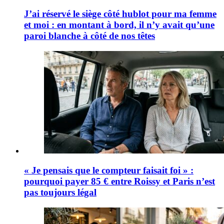
J’ai réservé le siège côté hublot pour ma femme
et moi : en montant à bord, il n’y avait qu’une
paroi blanche à côté de nos têtes
« Je pensais que le compteur faisait foi » :
pourquoi payer 85 € entre Roissy et Paris n’est
pas toujours légal