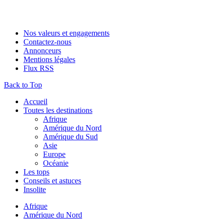
Nos valeurs et engagements
Contactez-nous
Annonceurs
Mentions légales
Flux RSS
Back to Top
Accueil
Toutes les destinations
Afrique
Amérique du Nord
Amérique du Sud
Asie
Europe
Océanie
Les tops
Conseils et astuces
Insolite
Afrique
Amérique du Nord