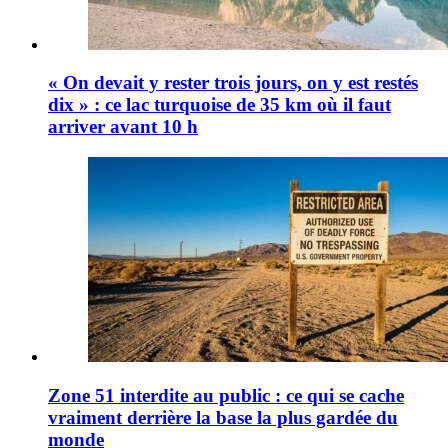
« On devait y rester trois jours, on y est restés
dix » : ce lac turquoise de 35 km où il faut
arriver avant 10 h
Zone 51 interdite au public : ce qui se cache
vraiment derrière la base la plus gardée du
monde