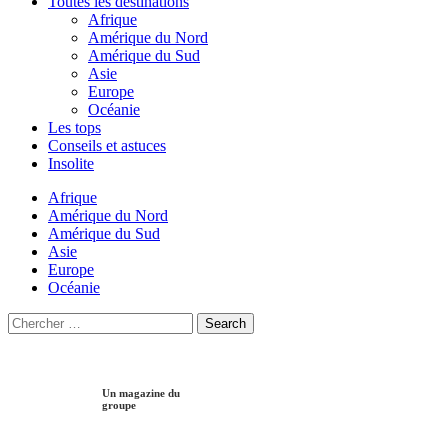
Toutes les destinations
Afrique
Amérique du Nord
Amérique du Sud
Asie
Europe
Océanie
Les tops
Conseils et astuces
Insolite
Afrique
Amérique du Nord
Amérique du Sud
Asie
Europe
Océanie
Search
Search
for:
Un magazine du
groupe