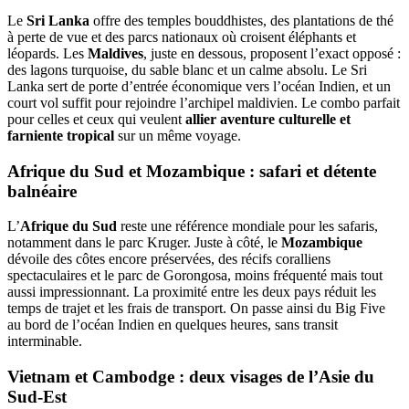
Le
Sri Lanka
offre des temples bouddhistes, des plantations de thé
à perte de vue et des parcs nationaux où croisent éléphants et
léopards. Les
Maldives
, juste en dessous, proposent l’exact opposé :
des lagons turquoise, du sable blanc et un calme absolu. Le Sri
Lanka sert de porte d’entrée économique vers l’océan Indien, et un
court vol suffit pour rejoindre l’archipel maldivien. Le combo parfait
pour celles et ceux qui veulent
allier aventure culturelle et
farniente tropical
sur un même voyage.
Afrique du Sud et Mozambique : safari et détente
balnéaire
L’
Afrique du Sud
reste une référence mondiale pour les safaris,
notamment dans le parc Kruger. Juste à côté, le
Mozambique
dévoile des côtes encore préservées, des récifs coralliens
spectaculaires et le parc de Gorongosa, moins fréquenté mais tout
aussi impressionnant. La proximité entre les deux pays réduit les
temps de trajet et les frais de transport. On passe ainsi du Big Five
au bord de l’océan Indien en quelques heures, sans transit
interminable.
Vietnam et Cambodge : deux visages de l’Asie du
Sud-Est