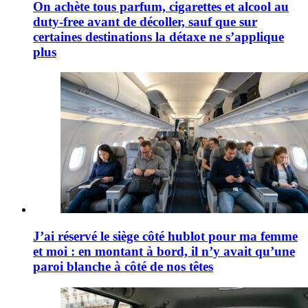
On achète tous parfum, cigarettes et alcool au
duty-free avant de décoller, sauf que sur
certaines destinations la détaxe ne s’applique
plus
J’ai réservé le siège côté hublot pour ma femme
et moi : en montant à bord, il n’y avait qu’une
paroi blanche à côté de nos têtes