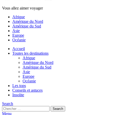
Vous allez aimer voyager
Afrique
Amérique du Nord
Amérique du Sud
Asie
Europe
Océanie
Accueil
Toutes les destinations
Afrique
Amérique du Nord
Amérique du Sud
Asie
Europe
Océanie
Les tops
Conseils et astuces
Insolite
Search
Search
Search
for:
Menu