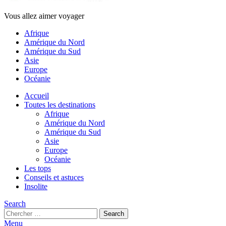
Vous allez aimer voyager
Afrique
Amérique du Nord
Amérique du Sud
Asie
Europe
Océanie
Accueil
Toutes les destinations
Afrique
Amérique du Nord
Amérique du Sud
Asie
Europe
Océanie
Les tops
Conseils et astuces
Insolite
Search
Search
Search
for:
Menu