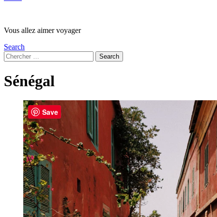
Vous allez aimer voyager
Search
Search
Search
for:
Sénégal
Les
Save
derniers
articles