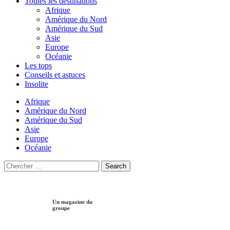
Toutes les destinations
Afrique
Amérique du Nord
Amérique du Sud
Asie
Europe
Océanie
Les tops
Conseils et astuces
Insolite
Afrique
Amérique du Nord
Amérique du Sud
Asie
Europe
Océanie
Search
Search
for:
Un magazine du
groupe