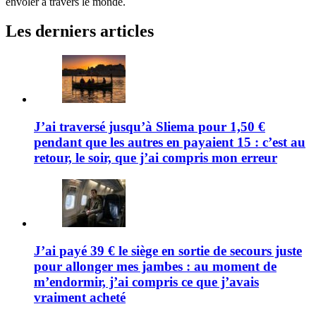
envoler à travers le monde.
Les derniers articles
J’ai traversé jusqu’à Sliema pour 1,50 €
pendant que les autres en payaient 15 : c’est au
retour, le soir, que j’ai compris mon erreur
J’ai payé 39 € le siège en sortie de secours juste
pour allonger mes jambes : au moment de
m’endormir, j’ai compris ce que j’avais
vraiment acheté