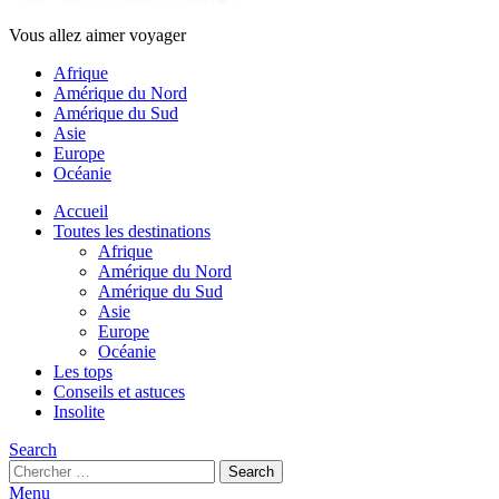
Vous allez aimer voyager
Afrique
Amérique du Nord
Amérique du Sud
Asie
Europe
Océanie
Accueil
Toutes les destinations
Afrique
Amérique du Nord
Amérique du Sud
Asie
Europe
Océanie
Les tops
Conseils et astuces
Insolite
Search
Search
Search
for:
Menu