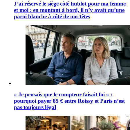
J’ai réservé le siège côté hublot pour ma femme
et moi : en montant à bord, il n’y avait qu’une
paroi blanche à côté de nos têtes
« Je pensais que le compteur faisait foi » :
pourquoi payer 85 € entre Roissy et Paris n’est
pas toujours légal