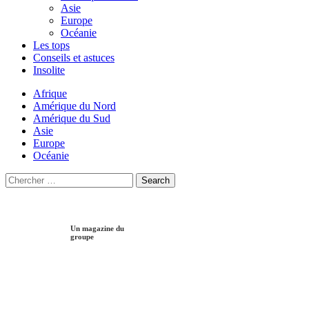
Asie
Europe
Océanie
Les tops
Conseils et astuces
Insolite
Afrique
Amérique du Nord
Amérique du Sud
Asie
Europe
Océanie
Search
Search
for:
Un magazine du
groupe