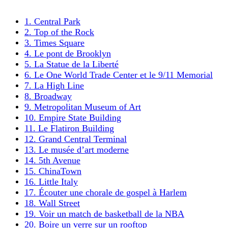
1. Central Park
2. Top of the Rock
3. Times Square
4. Le pont de Brooklyn
5. La Statue de la Liberté
6. Le One World Trade Center et le 9/11 Memorial
7. La High Line
8. Broadway
9. Metropolitan Museum of Art
10. Empire State Building
11. Le Flatiron Building
12. Grand Central Terminal
13. Le musée d’art moderne
14. 5th Avenue
15. ChinaTown
16. Little Italy
17. Écouter une chorale de gospel à Harlem
18. Wall Street
19. Voir un match de basketball de la NBA
20. Boire un verre sur un rooftop