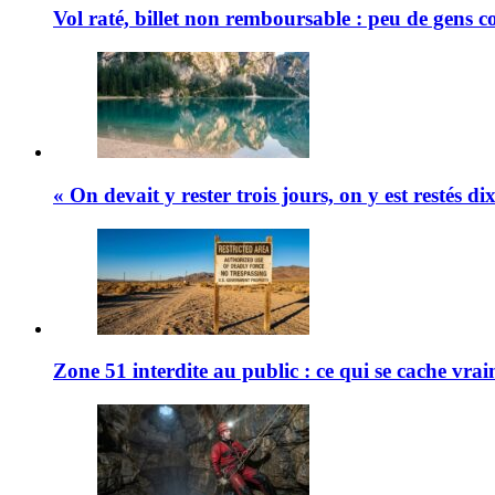
Vol raté, billet non remboursable : peu de gens 
« On devait y rester trois jours, on y est restés d
Zone 51 interdite au public : ce qui se cache vra