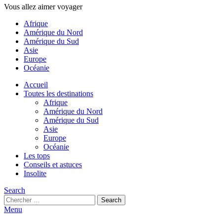
Vous allez aimer voyager
Afrique
Amérique du Nord
Amérique du Sud
Asie
Europe
Océanie
Accueil
Toutes les destinations
Afrique
Amérique du Nord
Amérique du Sud
Asie
Europe
Océanie
Les tops
Conseils et astuces
Insolite
Search
Search
Search
for:
Menu