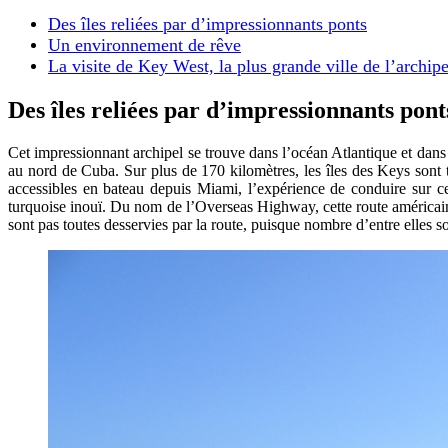
Des îles reliées par d’impressionnants ponts
Un environnement de rêve
La visite de Key West, la plus grande ville de l’archipe
Des îles reliées par d’impressionnants pont
Cet impressionnant archipel se trouve dans l’océan Atlantique et dans
au nord de Cuba. Sur plus de 170 kilomètres, les îles des Keys sont t
accessibles en bateau depuis Miami, l’expérience de conduire sur ce
turquoise inouï. Du nom de l’Overseas Highway, cette route américaine
sont pas toutes desservies par la route, puisque nombre d’entre elles s