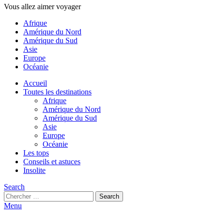
Vous allez aimer voyager
Afrique
Amérique du Nord
Amérique du Sud
Asie
Europe
Océanie
Accueil
Toutes les destinations
Afrique
Amérique du Nord
Amérique du Sud
Asie
Europe
Océanie
Les tops
Conseils et astuces
Insolite
Search
Search
Search
for:
Menu