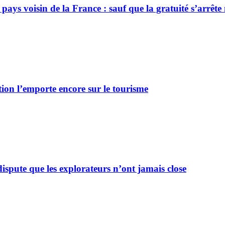
e pays voisin de la France : sauf que la gratuité s’arrête 
adition l’emporte encore sur le tourisme
ispute que les explorateurs n’ont jamais close