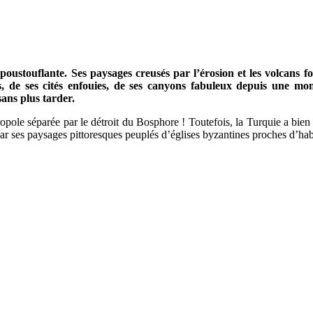
oustouflante. Ses paysages creusés par l’érosion et les volcans f
s, de ses cités enfouies, de ses canyons fabuleux depuis une mon
ans plus tarder.
pole séparée par le détroit du Bosphore ! Toutefois, la Turquie a bien d
par ses paysages pittoresques peuplés d’églises byzantines proches d’ha