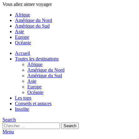
Vous allez aimer voyager
Afrique
Amérique du Nord
Amérique du Sud
Asie
Europe
Océanie
Accueil
Toutes les destinations
Afrique
Amérique du Nord
Amérique du Sud
Asie
Europe
Océanie
Les tops
Conseils et astuces
Insolite
Search
Search
Search
for:
Menu