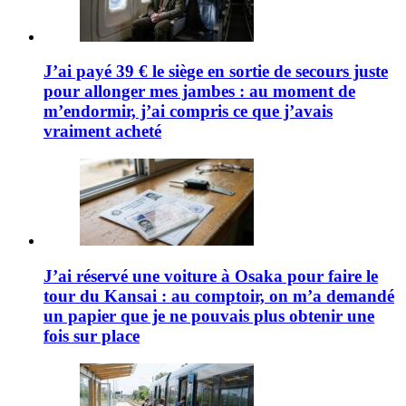
J’ai payé 39 € le siège en sortie de secours juste
pour allonger mes jambes : au moment de
m’endormir, j’ai compris ce que j’avais
vraiment acheté
J’ai réservé une voiture à Osaka pour faire le
tour du Kansai : au comptoir, on m’a demandé
un papier que je ne pouvais plus obtenir une
fois sur place