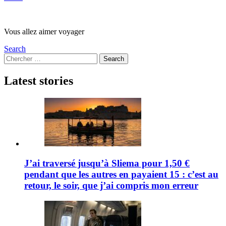
Vous allez aimer voyager
Search
Search
Search
for:
Latest stories
J’ai traversé jusqu’à Sliema pour 1,50 €
pendant que les autres en payaient 15 : c’est au
retour, le soir, que j’ai compris mon erreur