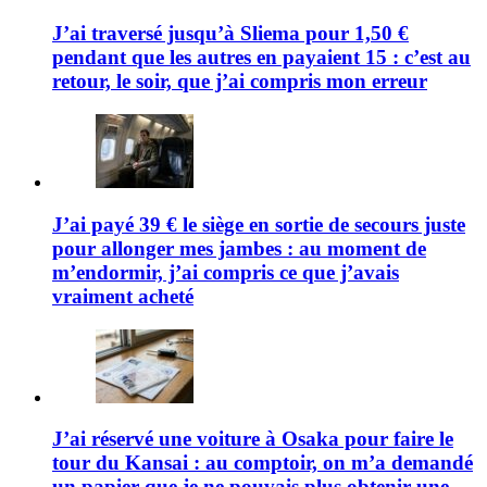
J’ai traversé jusqu’à Sliema pour 1,50 €
pendant que les autres en payaient 15 : c’est au
retour, le soir, que j’ai compris mon erreur
J’ai payé 39 € le siège en sortie de secours juste
pour allonger mes jambes : au moment de
m’endormir, j’ai compris ce que j’avais
vraiment acheté
J’ai réservé une voiture à Osaka pour faire le
tour du Kansai : au comptoir, on m’a demandé
un papier que je ne pouvais plus obtenir une