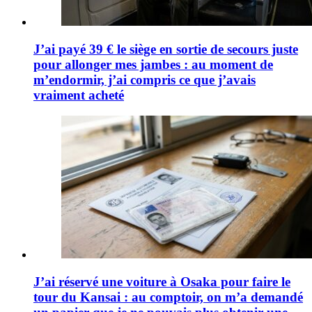
J’ai payé 39 € le siège en sortie de secours juste
pour allonger mes jambes : au moment de
m’endormir, j’ai compris ce que j’avais
vraiment acheté
J’ai réservé une voiture à Osaka pour faire le
tour du Kansai : au comptoir, on m’a demandé