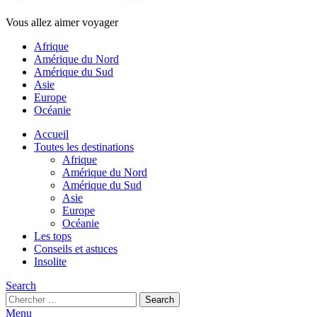
Vous allez aimer voyager
Afrique
Amérique du Nord
Amérique du Sud
Asie
Europe
Océanie
Accueil
Toutes les destinations
Afrique
Amérique du Nord
Amérique du Sud
Asie
Europe
Océanie
Les tops
Conseils et astuces
Insolite
Search
Search
Search
for:
Menu