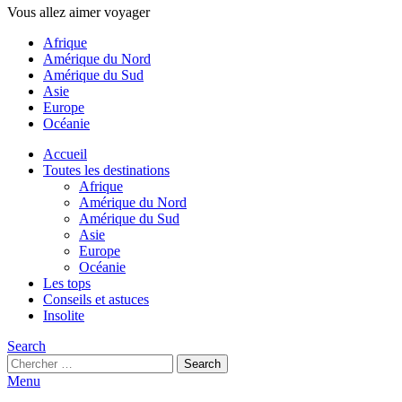
Vous allez aimer voyager
Afrique
Amérique du Nord
Amérique du Sud
Asie
Europe
Océanie
Accueil
Toutes les destinations
Afrique
Amérique du Nord
Amérique du Sud
Asie
Europe
Océanie
Les tops
Conseils et astuces
Insolite
Search
Search
Search
for:
Menu