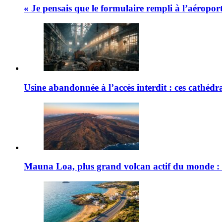
« Je pensais que le formulaire rempli à l’aéroport 
Usine abandonnée à l’accès interdit : ces cathédral
Mauna Loa, plus grand volcan actif du monde : 