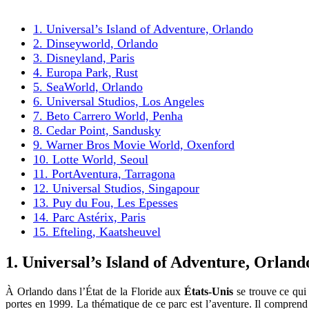
1. Universal’s Island of Adventure, Orlando
2. Dinseyworld, Orlando
3. Disneyland, Paris
4. Europa Park, Rust
5. SeaWorld, Orlando
6. Universal Studios, Los Angeles
7. Beto Carrero World, Penha
8. Cedar Point, Sandusky
9. Warner Bros Movie World, Oxenford
10. Lotte World, Seoul
11. PortAventura, Tarragona
12. Universal Studios, Singapour
13. Puy du Fou, Les Epesses
14. Parc Astérix, Paris
15. Efteling, Kaatsheuvel
1. Universal’s Island of Adventure, Orland
À Orlando dans l’État de la Floride aux
États-Unis
se trouve ce qui 
portes en 1999. La thématique de ce parc est l’aventure. Il comprend 8 