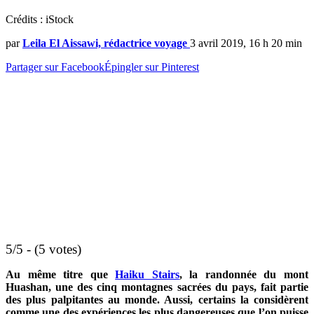
Crédits : iStock
par
Leila El Aissawi, rédactrice voyage
3 avril 2019, 16 h 20 min
Partager sur Facebook
Épingler sur Pinterest
5/5 - (5 votes)
Au même titre que
Haiku Stairs
, la randonnée du mont
Huashan, une des cinq montagnes sacrées du pays, fait partie
des plus palpitantes au monde. Aussi, certains la considèrent
comme une des expériences les plus dangereuses que l’on puisse