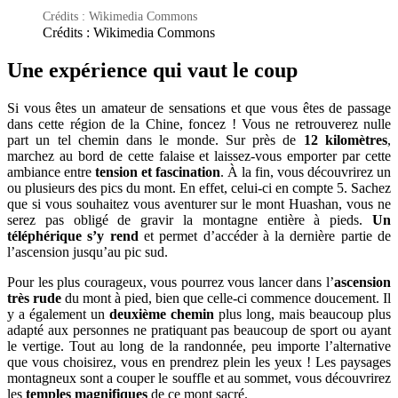
Crédits : Wikimedia Commons
Crédits : Wikimedia Commons
Une expérience qui vaut le coup
Si vous êtes un amateur de sensations et que vous êtes de passage
dans cette région de la Chine, foncez ! Vous ne retrouverez nulle
part un tel chemin dans le monde. Sur près de
12 kilomètres
,
marchez au bord de cette falaise et laissez-vous emporter par cette
ambiance entre
tension et fascination
. À la fin, vous découvrirez un
ou plusieurs des pics du mont. En effet, celui-ci en compte 5. Sachez
que si vous souhaitez vous aventurer sur le mont Huashan, vous ne
serez pas obligé de gravir la montagne entière à pieds.
Un
téléphérique s’y rend
et permet d’accéder à la dernière partie de
l’ascension jusqu’au pic sud.
Pour les plus courageux, vous pourrez vous lancer dans l’
ascension
très rude
du mont à pied, bien que celle-ci commence doucement. Il
y a également un
deuxième chemin
plus long, mais beaucoup plus
adapté aux personnes ne pratiquant pas beaucoup de sport ou ayant
le vertige. Tout au long de la randonnée, peu importe l’alternative
que vous choisirez, vous en prendrez plein les yeux ! Les paysages
montagneux sont a couper le souffle et au sommet, vous découvrirez
les
temples magnifiques
de ce mont sacré.