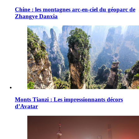
Chine : les montagnes arc-en-ciel du géoparc de
Zhangye Danxia
Monts Tianzi : Les impressionnants décors
d’Avatar