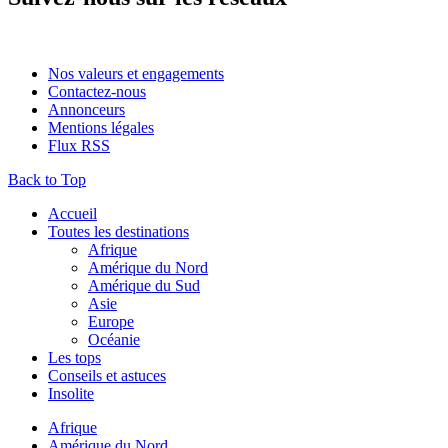
Nos valeurs et engagements
Contactez-nous
Annonceurs
Mentions légales
Flux RSS
Back to Top
Accueil
Toutes les destinations
Afrique
Amérique du Nord
Amérique du Sud
Asie
Europe
Océanie
Les tops
Conseils et astuces
Insolite
Afrique
Amérique du Nord