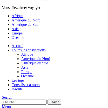
Vous allez aimer voyager
Afrique
Amérique du Nord
Amérique du Sud
Asie
Europe
Océanie
Accueil
Toutes les destinations
Afrique
Amérique du Nord
Amérique du Sud
Asie
Europe
Océanie
Les tops
Conseils et astuces
Insolite
Search
Search
Search
for:
Menu