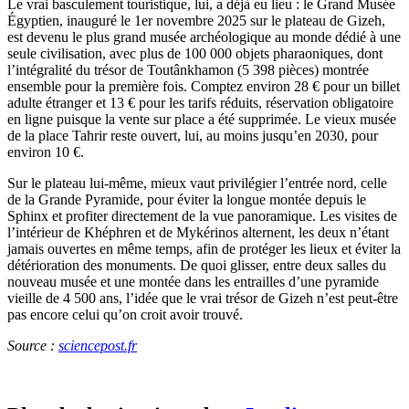
Le vrai basculement touristique, lui, a déjà eu lieu : le Grand Musée
Égyptien, inauguré le 1er novembre 2025 sur le plateau de Gizeh,
est devenu le plus grand musée archéologique au monde dédié à une
seule civilisation, avec plus de 100 000 objets pharaoniques, dont
l’intégralité du trésor de Toutânkhamon (5 398 pièces) montrée
ensemble pour la première fois. Comptez environ 28 € pour un billet
adulte étranger et 13 € pour les tarifs réduits, réservation obligatoire
en ligne puisque la vente sur place a été supprimée. Le vieux musée
de la place Tahrir reste ouvert, lui, au moins jusqu’en 2030, pour
environ 10 €.
Sur le plateau lui-même, mieux vaut privilégier l’entrée nord, celle
de la Grande Pyramide, pour éviter la longue montée depuis le
Sphinx et profiter directement de la vue panoramique. Les visites de
l’intérieur de Khéphren et de Mykérinos alternent, les deux n’étant
jamais ouvertes en même temps, afin de protéger les lieux et éviter la
détérioration des monuments. De quoi glisser, entre deux salles du
nouveau musée et une montée dans les entrailles d’une pyramide
vieille de 4 500 ans, l’idée que le vrai trésor de Gizeh n’est peut-être
pas encore celui qu’on croit avoir trouvé.
Source :
sciencepost.fr