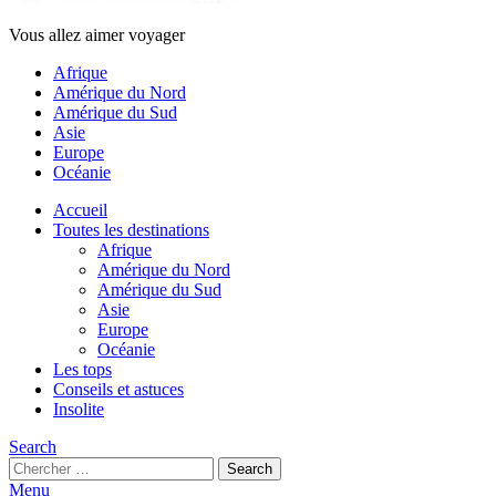
Vous allez aimer voyager
Afrique
Amérique du Nord
Amérique du Sud
Asie
Europe
Océanie
Accueil
Toutes les destinations
Afrique
Amérique du Nord
Amérique du Sud
Asie
Europe
Océanie
Les tops
Conseils et astuces
Insolite
Search
Search
Search
for:
Menu