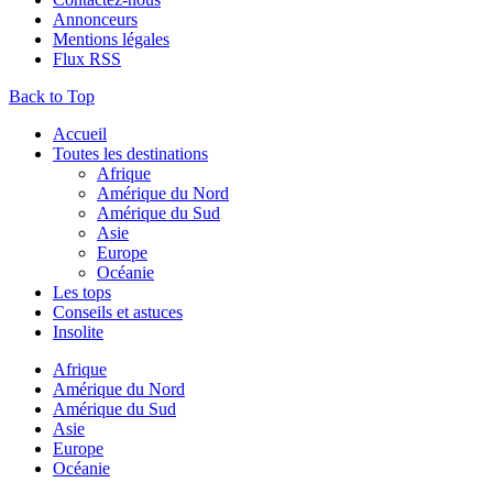
Annonceurs
Mentions légales
Flux RSS
Back to Top
Accueil
Toutes les destinations
Afrique
Amérique du Nord
Amérique du Sud
Asie
Europe
Océanie
Les tops
Conseils et astuces
Insolite
Afrique
Amérique du Nord
Amérique du Sud
Asie
Europe
Océanie