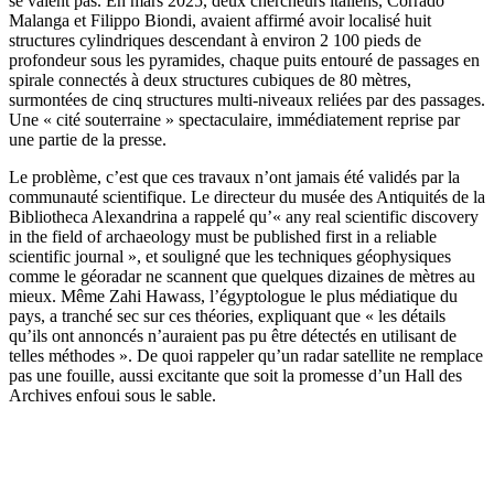
se valent pas. En mars 2025, deux chercheurs italiens, Corrado
Malanga et Filippo Biondi, avaient affirmé avoir localisé huit
structures cylindriques descendant à environ 2 100 pieds de
profondeur sous les pyramides, chaque puits entouré de passages en
spirale connectés à deux structures cubiques de 80 mètres,
surmontées de cinq structures multi-niveaux reliées par des passages.
Une « cité souterraine » spectaculaire, immédiatement reprise par
une partie de la presse.
Le problème, c’est que ces travaux n’ont jamais été validés par la
communauté scientifique. Le directeur du musée des Antiquités de la
Bibliotheca Alexandrina a rappelé qu’« any real scientific discovery
in the field of archaeology must be published first in a reliable
scientific journal », et souligné que les techniques géophysiques
comme le géoradar ne scannent que quelques dizaines de mètres au
mieux. Même Zahi Hawass, l’égyptologue le plus médiatique du
pays, a tranché sec sur ces théories, expliquant que « les détails
qu’ils ont annoncés n’auraient pas pu être détectés en utilisant de
telles méthodes ». De quoi rappeler qu’un radar satellite ne remplace
pas une fouille, aussi excitante que soit la promesse d’un Hall des
Archives enfoui sous le sable.