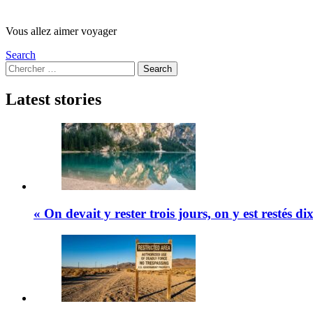
Vous allez aimer voyager
Search
Search
Search
for:
Latest stories
« On devait y rester trois jours, on y est restés d