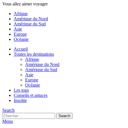
Vous allez aimer voyager
Afrique
Amérique du Nord
Amérique du Sud
Asie
Europe
Océanie
Accueil
Toutes les destinations
Afrique
Amérique du Nord
Amérique du Sud
Asie
Europe
Océanie
Les tops
Conseils et astuces
Insolite
Search
Search
Search
for:
Menu