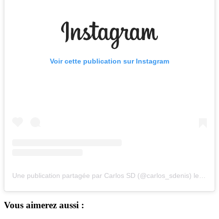
Voir cette publication sur Instagram
Une publication partagée par Carlos SD (@carlos_sdenis)
le
26 Ja
Vous aimerez aussi :