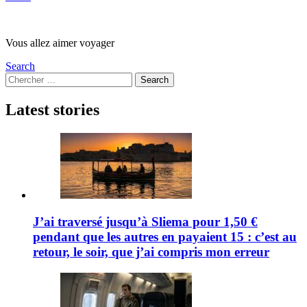
Vous allez aimer voyager
Search
Search
Search
for:
Latest stories
J’ai traversé jusqu’à Sliema pour 1,50 €
pendant que les autres en payaient 15 : c’est au
retour, le soir, que j’ai compris mon erreur