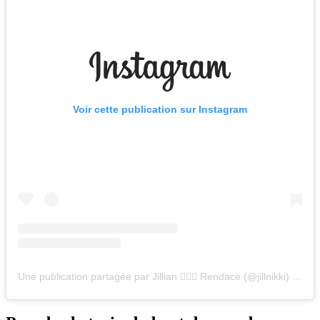
Voir cette publication sur Instagram
Une publication partagée par Jillian 🤸🏻‍♀️ Rendace (@jillnikki)
le
12 