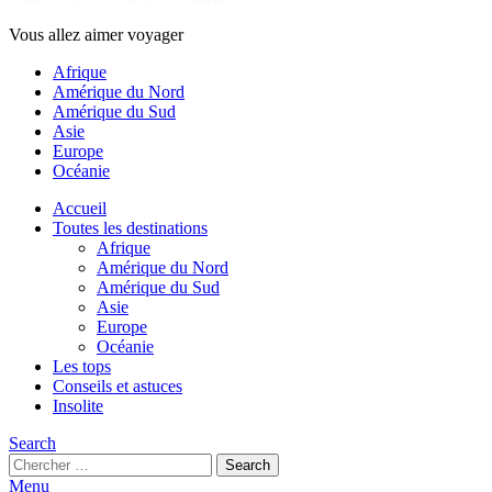
Vous allez aimer voyager
Afrique
Amérique du Nord
Amérique du Sud
Asie
Europe
Océanie
Accueil
Toutes les destinations
Afrique
Amérique du Nord
Amérique du Sud
Asie
Europe
Océanie
Les tops
Conseils et astuces
Insolite
Search
Search
Search
for:
Menu