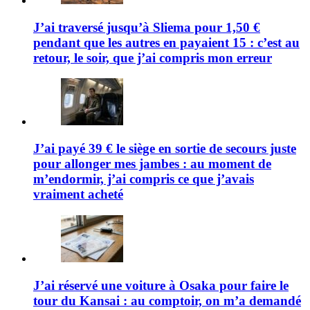
J’ai traversé jusqu’à Sliema pour 1,50 €
pendant que les autres en payaient 15 : c’est au
retour, le soir, que j’ai compris mon erreur
J’ai payé 39 € le siège en sortie de secours juste
pour allonger mes jambes : au moment de
m’endormir, j’ai compris ce que j’avais
vraiment acheté
J’ai réservé une voiture à Osaka pour faire le
tour du Kansai : au comptoir, on m’a demandé