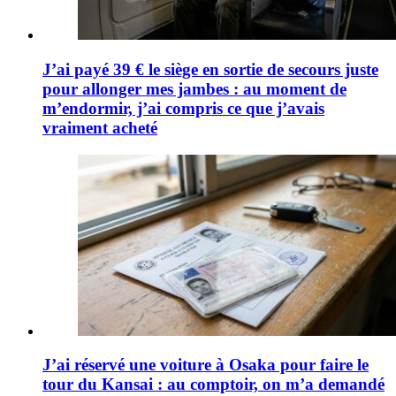
J’ai payé 39 € le siège en sortie de secours juste
pour allonger mes jambes : au moment de
m’endormir, j’ai compris ce que j’avais
vraiment acheté
J’ai réservé une voiture à Osaka pour faire le
tour du Kansai : au comptoir, on m’a demandé