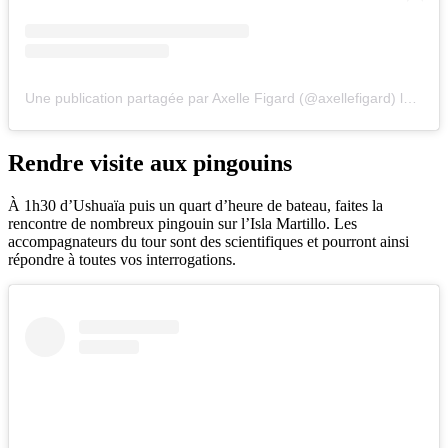
Une publication partagée par Axelle Figard (@axellefigard)
le
1 Oc
Rendre visite aux pingouins
À 1h30 d’Ushuaïa puis un quart d’heure de bateau, faites la
rencontre de nombreux pingouin sur l’Isla Martillo. Les
accompagnateurs du tour sont des scientifiques et pourront ainsi
répondre à toutes vos interrogations.