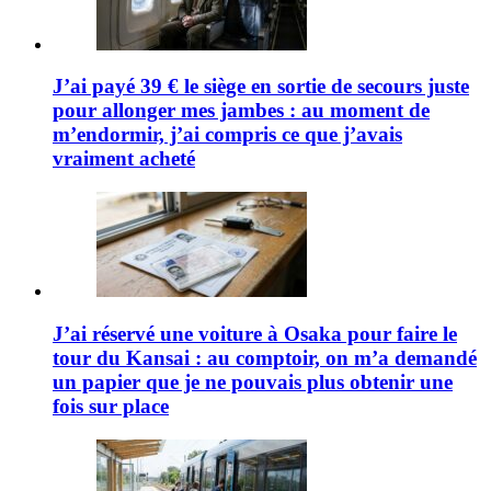
J’ai payé 39 € le siège en sortie de secours juste
pour allonger mes jambes : au moment de
m’endormir, j’ai compris ce que j’avais
vraiment acheté
J’ai réservé une voiture à Osaka pour faire le
tour du Kansai : au comptoir, on m’a demandé
un papier que je ne pouvais plus obtenir une
fois sur place