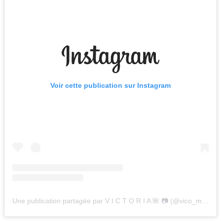
Voir cette publication sur Instagram
Une publication partagée par V I C T O R I A 🌺 📷 (@vico_mvictoria)