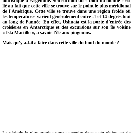
touristique d’Argentine. Son surnom du « bout du monde » est
lié au fait que cette ville se trouve sur le point le plus méridional
de l’Amérique. Cette ville se trouve dans une région froide où
les températures varient généralement entre -1 et 14 degrés tout
au long de l’année. En effet, Ushuaïa est la porte d’entrée des
croisières en Antarctique et des excursions sur son île voisine
« Isla Martillo », à savoir l’île aux pingouins.
Mais qu’y a-t-il a faire dans cette ville du bout du monde ?
La période la plus propice pour se rendre dans cette région est de