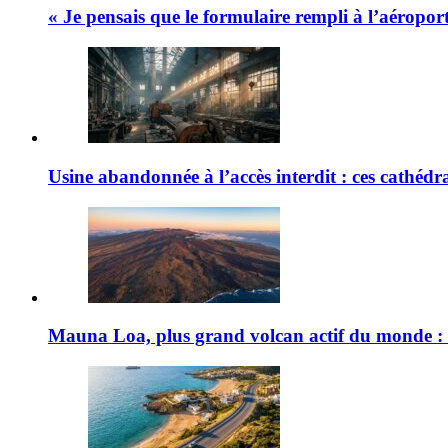
« Je pensais que le formulaire rempli à l’aéroport 
Usine abandonnée à l’accès interdit : ces cathédral
Mauna Loa, plus grand volcan actif du monde : 