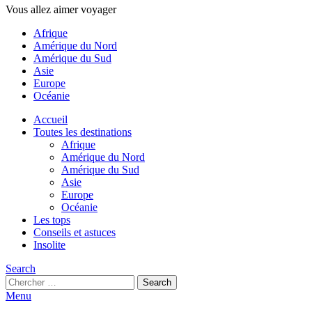
Vous allez aimer voyager
Afrique
Amérique du Nord
Amérique du Sud
Asie
Europe
Océanie
Accueil
Toutes les destinations
Afrique
Amérique du Nord
Amérique du Sud
Asie
Europe
Océanie
Les tops
Conseils et astuces
Insolite
Search
Search
Search
for:
Menu