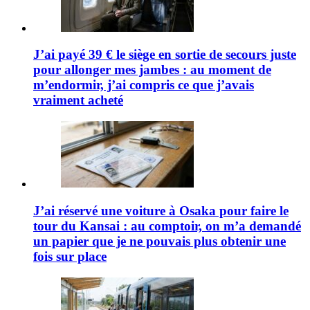
J’ai payé 39 € le siège en sortie de secours juste
pour allonger mes jambes : au moment de
m’endormir, j’ai compris ce que j’avais
vraiment acheté
J’ai réservé une voiture à Osaka pour faire le
tour du Kansai : au comptoir, on m’a demandé
un papier que je ne pouvais plus obtenir une
fois sur place