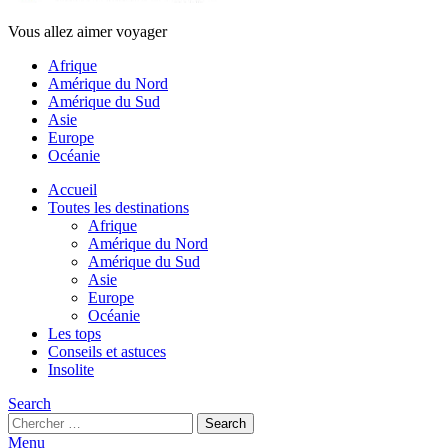
Vous allez aimer voyager
Afrique
Amérique du Nord
Amérique du Sud
Asie
Europe
Océanie
Accueil
Toutes les destinations
Afrique
Amérique du Nord
Amérique du Sud
Asie
Europe
Océanie
Les tops
Conseils et astuces
Insolite
Search
Search
Search
for:
Menu