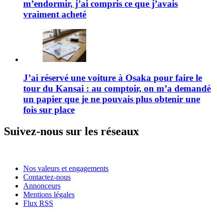
m’endormir, j’ai compris ce que j’avais
vraiment acheté
J’ai réservé une voiture à Osaka pour faire le
tour du Kansai : au comptoir, on m’a demandé
un papier que je ne pouvais plus obtenir une
fois sur place
Suivez-nous sur les réseaux
Nos valeurs et engagements
Contactez-nous
Annonceurs
Mentions légales
Flux RSS