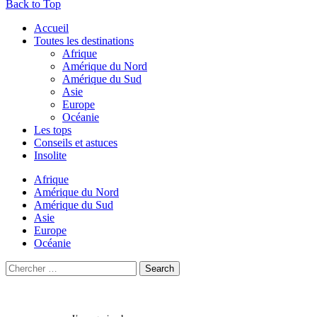
Back to Top
Accueil
Toutes les destinations
Afrique
Amérique du Nord
Amérique du Sud
Asie
Europe
Océanie
Les tops
Conseils et astuces
Insolite
Afrique
Amérique du Nord
Amérique du Sud
Asie
Europe
Océanie
Search
Search
for: