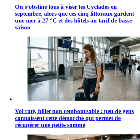
On s’obstine tous à viser les Cyclades en
septembre, alors que ces cinq littoraux gardent
une mer à 27 °C et des hôtels au tarif de basse
saison
Vol raté, billet non remboursable : peu de gens
connaissent cette démarche qui permet de
récupérer une petite somme