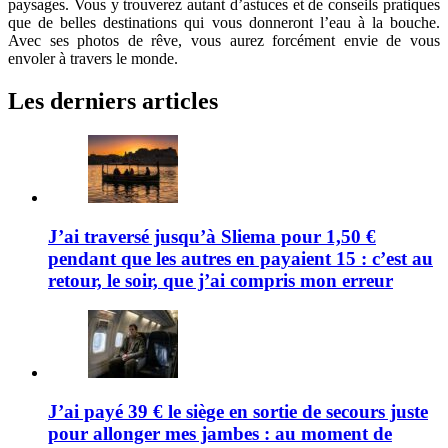
paysages. Vous y trouverez autant d’astuces et de conseils pratiques
que de belles destinations qui vous donneront l’eau à la bouche.
Avec ses photos de rêve, vous aurez forcément envie de vous
envoler à travers le monde.
Les derniers articles
J’ai traversé jusqu’à Sliema pour 1,50 €
pendant que les autres en payaient 15 : c’est au
retour, le soir, que j’ai compris mon erreur
J’ai payé 39 € le siège en sortie de secours juste
pour allonger mes jambes : au moment de