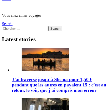
Vous allez aimer voyager
Search
Search
Search
for:
Latest stories
J’ai traversé jusqu’à Sliema pour 1,50 €
pendant que les autres en payaient 15 : c’est au
retour, le soir, que j’ai compris mon erreur