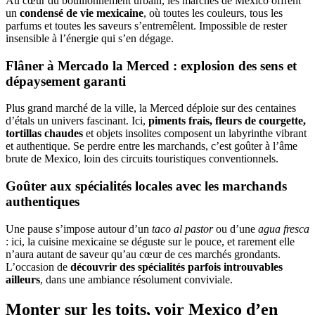
Au cœur du bouillonnement urbain, les marchés de Mexico offrent
un
condensé de vie mexicaine
, où toutes les couleurs, tous les
parfums et toutes les saveurs s’entremêlent. Impossible de rester
insensible à l’énergie qui s’en dégage.
Flâner à Mercado la Merced : explosion des sens et
dépaysement garanti
Plus grand marché de la ville, la Merced déploie sur des centaines
d’étals un univers fascinant. Ici,
piments frais, fleurs de courgette,
tortillas chaudes
et objets insolites composent un labyrinthe vibrant
et authentique. Se perdre entre les marchands, c’est goûter à l’âme
brute de Mexico, loin des circuits touristiques conventionnels.
Goûter aux spécialités locales avec les marchands
authentiques
Une pause s’impose autour d’un
taco al pastor
ou d’une
agua fresca
: ici, la cuisine mexicaine se déguste sur le pouce, et rarement elle
n’aura autant de saveur qu’au cœur de ces marchés grondants.
L’occasion de
découvrir des spécialités parfois introuvables
ailleurs
, dans une ambiance résolument conviviale.
Monter sur les toits, voir Mexico d’en