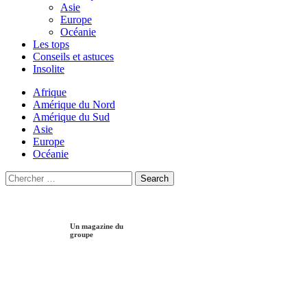
Asie
Europe
Océanie
Les tops
Conseils et astuces
Insolite
Afrique
Amérique du Nord
Amérique du Sud
Asie
Europe
Océanie
Search
Search
for:
Un magazine du
groupe