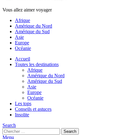
Vous allez aimer voyager
Afrique
Amérique du Nord
Amérique du Sud
Asie
Europe
Océanie
Accueil
Toutes les destinations
Afrique
Amérique du Nord
Amérique du Sud
Asie
Europe
Océanie
Les tops
Conseils et astuces
Insolite
Search
Search
Search
for:
Menu