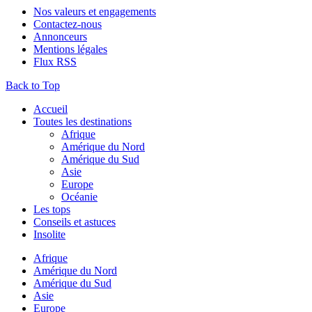
Nos valeurs et engagements
Contactez-nous
Annonceurs
Mentions légales
Flux RSS
Back to Top
Accueil
Toutes les destinations
Afrique
Amérique du Nord
Amérique du Sud
Asie
Europe
Océanie
Les tops
Conseils et astuces
Insolite
Afrique
Amérique du Nord
Amérique du Sud
Asie
Europe