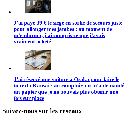
J’ai payé 39 € le siège en sortie de secours juste
pour allonger mes jambes : au moment de
m’endormir, j’ai compris ce que j’avais
vraiment acheté
J’ai réservé une voiture à Osaka pour faire le
tour du Kansai : au comptoir, on m’a demandé
un papier que je ne pouvais plus obtenir une
fois sur place
Suivez-nous sur les réseaux