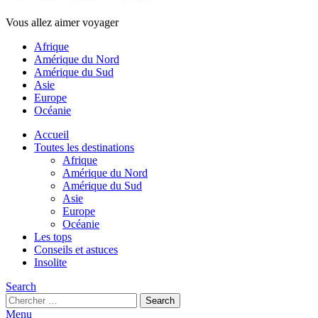
Vous allez aimer voyager
Afrique
Amérique du Nord
Amérique du Sud
Asie
Europe
Océanie
Accueil
Toutes les destinations
Afrique
Amérique du Nord
Amérique du Sud
Asie
Europe
Océanie
Les tops
Conseils et astuces
Insolite
Search
Search
Search
for:
Menu