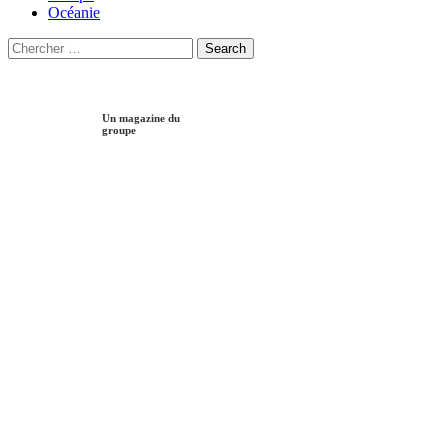
Océanie
Search
Search
for:
Un magazine du
groupe