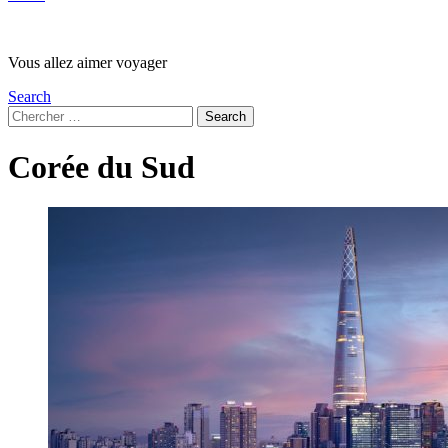
Vous allez aimer voyager
Search
Search
Search
for:
Corée du Sud
Les
derniers
articles