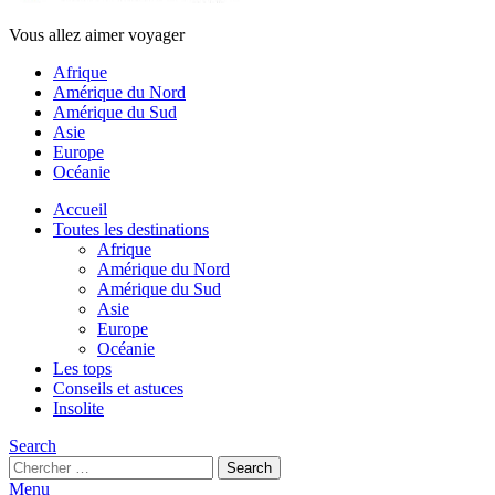
Vous allez aimer voyager
Afrique
Amérique du Nord
Amérique du Sud
Asie
Europe
Océanie
Accueil
Toutes les destinations
Afrique
Amérique du Nord
Amérique du Sud
Asie
Europe
Océanie
Les tops
Conseils et astuces
Insolite
Search
Search
Search
for:
Menu