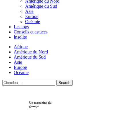
Amérique du Nord
Amérique du Sud
Asie
Europe
Océanie
Les tops
Conseils et astuces
Insolite
Afrique
Amérique du Nord
Amérique du Sud
Asie
Europe
Océanie
Search
Search
for:
Un magazine du
groupe