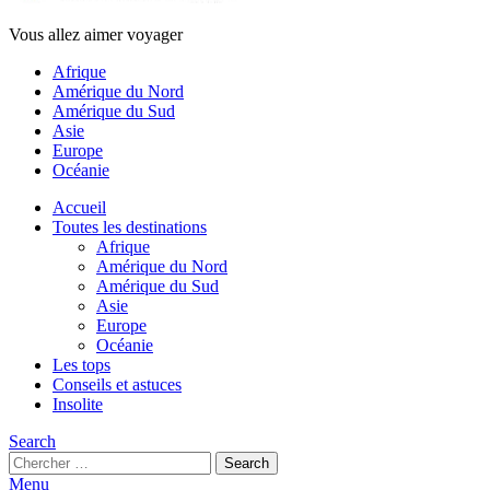
Vous allez aimer voyager
Afrique
Amérique du Nord
Amérique du Sud
Asie
Europe
Océanie
Accueil
Toutes les destinations
Afrique
Amérique du Nord
Amérique du Sud
Asie
Europe
Océanie
Les tops
Conseils et astuces
Insolite
Search
Search
Search
for:
Menu