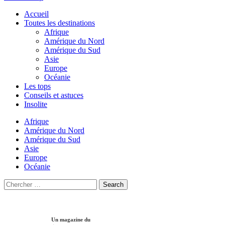
Accueil
Toutes les destinations
Afrique
Amérique du Nord
Amérique du Sud
Asie
Europe
Océanie
Les tops
Conseils et astuces
Insolite
Afrique
Amérique du Nord
Amérique du Sud
Asie
Europe
Océanie
Search
Search
for:
Un magazine du