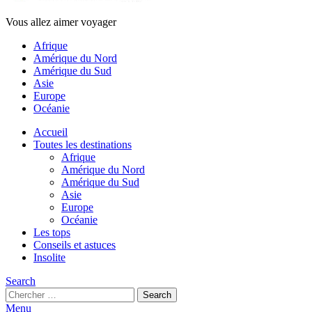
Vous allez aimer voyager
Afrique
Amérique du Nord
Amérique du Sud
Asie
Europe
Océanie
Accueil
Toutes les destinations
Afrique
Amérique du Nord
Amérique du Sud
Asie
Europe
Océanie
Les tops
Conseils et astuces
Insolite
Search
Search
Search
for:
Menu