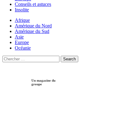
Conseils et astuces
Insolite
Afrique
Amérique du Nord
Amérique du Sud
Asie
Europe
Océanie
Search
Search
for:
Un magazine du
groupe