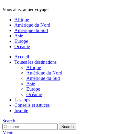
Vous allez aimer voyager
Afrique
Amérique du Nord
Amérique du Sud
Asie
Europe
Océanie
Accueil
Toutes les destinations
Afrique
Amérique du Nord
Amérique du Sud
Asie
Europe
Océanie
Les tops
Conseils et astuces
Insolite
Search
Search
Search
for:
Menu