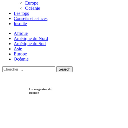
Europe
Océanie
Les tops
Conseils et astuces
Insolite
Afrique
Amérique du Nord
Amérique du Sud
Asie
Europe
Océanie
Search
Search
for:
Un magazine du
groupe