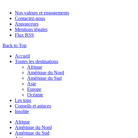
Nos valeurs et engagements
Contactez-nous
Annonceurs
Mentions légales
Flux RSS
Back to Top
Accueil
Toutes les destinations
Afrique
Amérique du Nord
Amérique du Sud
Asie
Europe
Océanie
Les tops
Conseils et astuces
Insolite
Afrique
Amérique du Nord
Amérique du Sud