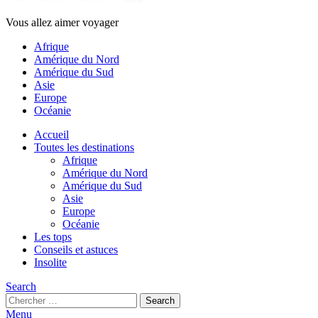
Vous allez aimer voyager
Afrique
Amérique du Nord
Amérique du Sud
Asie
Europe
Océanie
Accueil
Toutes les destinations
Afrique
Amérique du Nord
Amérique du Sud
Asie
Europe
Océanie
Les tops
Conseils et astuces
Insolite
Search
Search
Search
for:
Menu