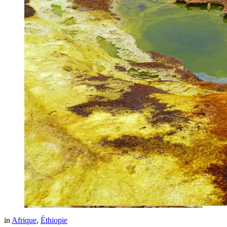
derniers
articles
in
Afrique
,
Éthiopie