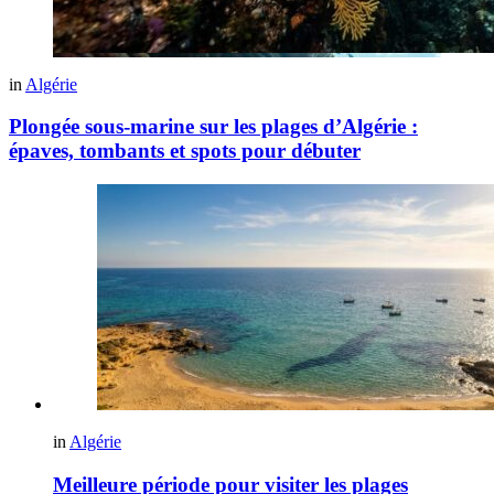
in
Algérie
Plongée sous-marine sur les plages d’Algérie :
épaves, tombants et spots pour débuter
More
stories
in
Algérie
Meilleure période pour visiter les plages