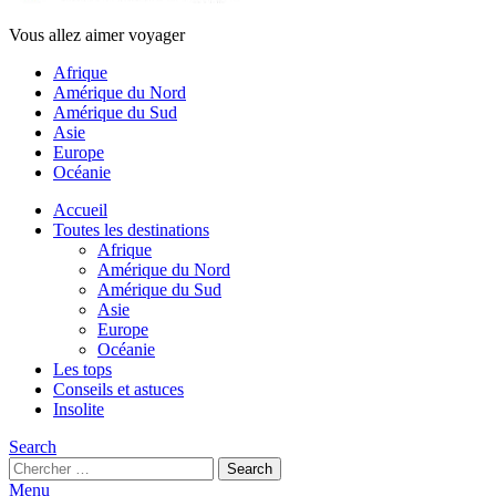
Vous allez aimer voyager
Afrique
Amérique du Nord
Amérique du Sud
Asie
Europe
Océanie
Accueil
Toutes les destinations
Afrique
Amérique du Nord
Amérique du Sud
Asie
Europe
Océanie
Les tops
Conseils et astuces
Insolite
Search
Search
Search
for:
Menu