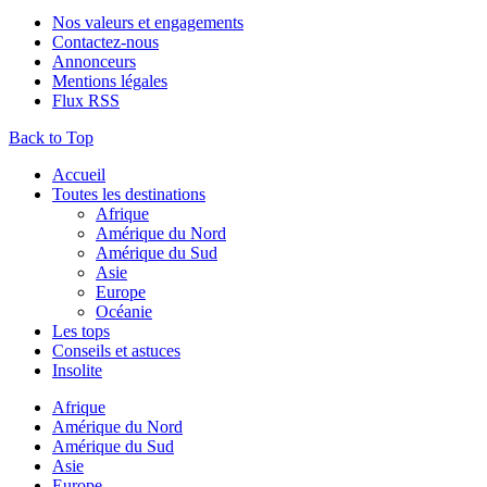
Nos valeurs et engagements
Contactez-nous
Annonceurs
Mentions légales
Flux RSS
Back to Top
Accueil
Toutes les destinations
Afrique
Amérique du Nord
Amérique du Sud
Asie
Europe
Océanie
Les tops
Conseils et astuces
Insolite
Afrique
Amérique du Nord
Amérique du Sud
Asie
Europe